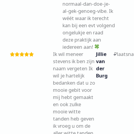
normaal-dan-doe-je-
al-gek-genoeg-vibe. Ik
wéét waar ik terecht
kan bij een evt volgend
ongelukje en raad
deze praktijk aan
iedereen aan!
Ik wil meneer
Jillie
–
Plaatsn
stevens ik ben zijn
van
naam vergeten Ik
der
wil je hartelijk
Burg
bedanken dat u zo
mooie gebit voor
mij hebt gemaakt
en ook zulke
mooie witte
tanden heb geven
ik vroeg u om de
aller witte tanden