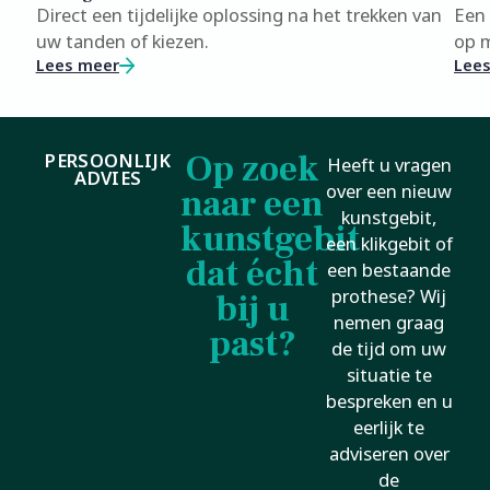
Direct een tijdelijke oplossing na het trekken van
Een 
uw tanden of kiezen.
op 
Lees meer
Lee
Op zoek
PERSOONLIJK
Heeft u vragen
ADVIES
over een nieuw
naar een
kunstgebit,
kunstgebit
een klikgebit of
dat écht
een bestaande
prothese? Wij
bij u
nemen graag
past?
de tijd om uw
situatie te
bespreken en u
eerlijk te
adviseren over
de