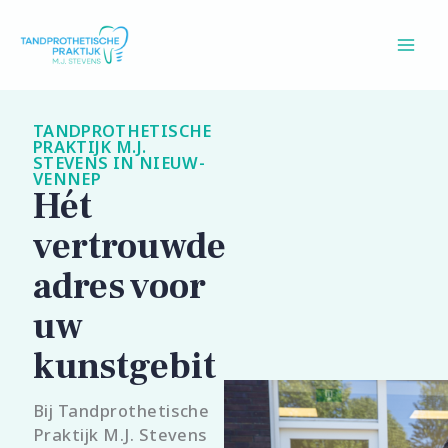
Ga
naar
de
inhoud
TANDPROTHETISCHE
PRAKTIJK M.J.
STEVENS IN NIEUW-
VENNEP
Hét
vertrouwde
adres voor
uw
kunstgebit
Bij Tandprothetische
Praktijk M.J. Stevens