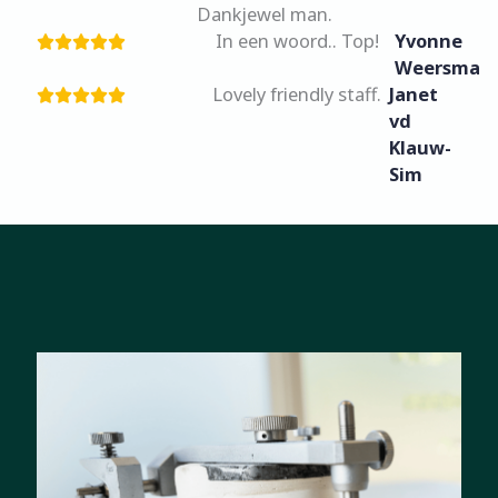
Dankjewel man.
In een woord.. Top!
Yvonne
Weersma
Lovely friendly staff.
Janet
vd
Klauw-
Sim