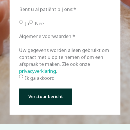
Bent u al patiënt bij ons:
*
Ja
Nee
Algemene voorwaarden:
*
Uw gegevens worden alleen gebruikt om
contact met u op te nemen of om een
afspraak te maken. Zie ook onze
privacyverklaring
.
Ik ga akkoord
Verstuur bericht